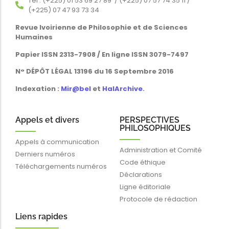
Tél : (+225) 01 53 69 27 89 / (+225) 07 57 74 35 11 /
(+225) 07 47 93 73 34
Revue Ivoirienne de Philosophie et de Sciences
Humaines
Papier ISSN 2313-7908 / En ligne ISSN 3079-7497
N° DÉPÔT LÉGAL 13196 du 16 Septembre 2016
Indexation :
Mir@bel
et
HalArchive
.
Appels et divers
PERSPECTIVES
PHILOSOPHIQUES
Appels à communication
Administration et Comité
Derniers numéros
Code éthique
Téléchargements numéros
Déclarations
Ligne éditoriale
Protocole de rédaction
Liens rapides