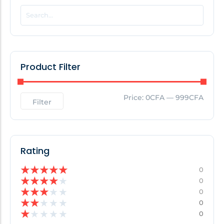
POPULAR THIS WEEK
No Posts Found!
Product Filter
EDITOR'S PICK
Price:
0CFA
—
999CFA
Filter
No Posts Found!
Rating
★
★
★
★
★
0
★
★
★
★
★
0
★
★
★
★
★
0
★
★
★
★
★
0
★
★
★
★
★
0