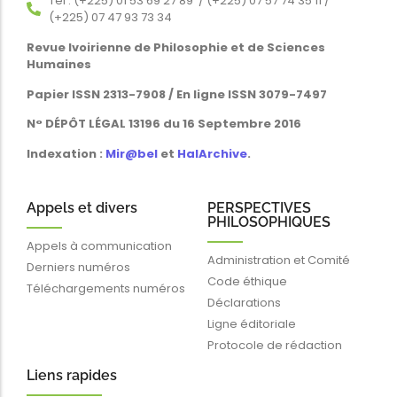
Tél : (+225) 01 53 69 27 89 / (+225) 07 57 74 35 11 /
(+225) 07 47 93 73 34
Revue Ivoirienne de Philosophie et de Sciences
Humaines
Papier ISSN 2313-7908 / En ligne ISSN 3079-7497
N° DÉPÔT LÉGAL 13196 du 16 Septembre 2016
Indexation :
Mir@bel
et
HalArchive
.
Appels et divers
PERSPECTIVES
PHILOSOPHIQUES
Appels à communication
Administration et Comité
Derniers numéros
Code éthique
Téléchargements numéros
Déclarations
Ligne éditoriale
Protocole de rédaction
Liens rapides