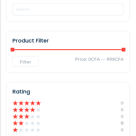
POPULAR THIS WEEK
No Posts Found!
Product Filter
EDITOR'S PICK
Price:
0CFA
—
999CFA
Filter
No Posts Found!
Rating
★
★
★
★
★
0
★
★
★
★
★
0
★
★
★
★
★
0
★
★
★
★
★
0
★
★
★
★
★
0