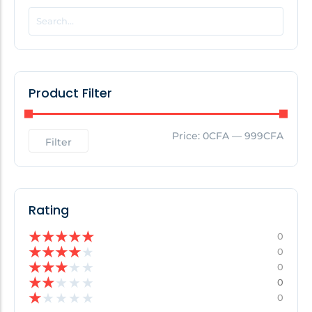
POPULAR THIS WEEK
No Posts Found!
Product Filter
EDITOR'S PICK
Price:
0CFA
—
999CFA
Filter
No Posts Found!
Rating
★
★
★
★
★
0
★
★
★
★
★
0
★
★
★
★
★
0
★
★
★
★
★
0
★
★
★
★
★
0