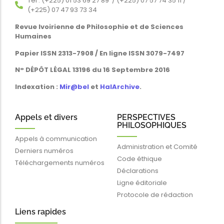
Tél : (+225) 01 53 69 27 89 / (+225) 07 57 74 35 11 /
(+225) 07 47 93 73 34
Revue Ivoirienne de Philosophie et de Sciences
Humaines
Papier ISSN 2313-7908 / En ligne ISSN 3079-7497
N° DÉPÔT LÉGAL 13196 du 16 Septembre 2016
Indexation :
Mir@bel
et
HalArchive
.
Appels et divers
PERSPECTIVES
PHILOSOPHIQUES
Appels à communication
Administration et Comité
Derniers numéros
Code éthique
Téléchargements numéros
Déclarations
Ligne éditoriale
Protocole de rédaction
Liens rapides