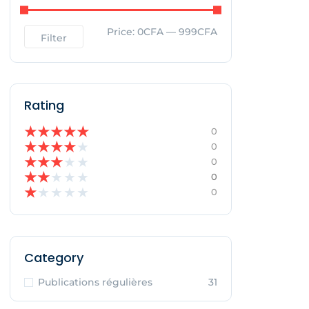
Price:
0CFA
—
999CFA
Filter
Rating
★
★
★
★
★
0
★
★
★
★
★
0
★
★
★
★
★
0
★
★
★
★
★
0
★
★
★
★
★
0
Category
Publications régulières
31