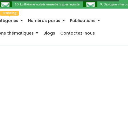
10. La théorie walzérienne de la guerre juste
9. Dialogue intercultu
Trending
tégories
Numéros parus
Publications
ions thématiques
Blogs
Contactez-nous