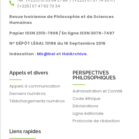
Tél : (+225) 01 53 69 27 89 / (+225) 07 57 74 35 11 /
(+225) 07 47 93 73 34
Revue Ivoirienne de Philosophie et de Sciences
Humaines
Papier ISSN 2313-7908 / En ligne ISSN 3079-7497
N° DÉPÔT LÉGAL 13196 du 16 Septembre 2016
Indexation :
Mir@bel
et
HalArchive
.
Appels et divers
PERSPECTIVES
PHILOSOPHIQUES
Appels à communication
Administration et Comité
Derniers numéros
Code éthique
Téléchargements numéros
Déclarations
Ligne éditoriale
Protocole de rédaction
Liens rapides