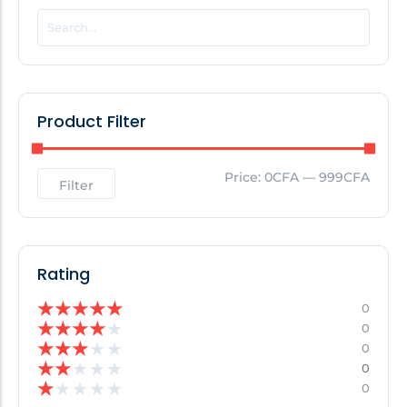
POPULAR THIS WEEK
No Posts Found!
Product Filter
EDITOR'S PICK
Price:
0CFA
—
999CFA
Filter
No Posts Found!
Rating
★
★
★
★
★
0
★
★
★
★
★
0
★
★
★
★
★
0
★
★
★
★
★
0
★
★
★
★
★
0