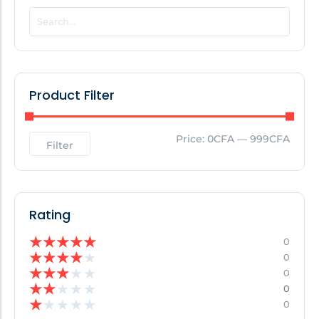
POPULAR THIS WEEK
No Posts Found!
Product Filter
EDITOR'S PICK
Price:
0CFA
—
999CFA
Filter
No Posts Found!
Rating
★
★
★
★
★
0
★
★
★
★
★
0
★
★
★
★
★
0
★
★
★
★
★
0
★
★
★
★
★
0