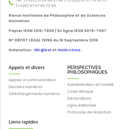
Tél : (+225) 01 53 69 27 89 / (+225) 07 57 74 35 11 /
(+225) 07 47 93 73 34
Revue Ivoirienne de Philosophie et de Sciences
Humaines
Papier ISSN 2313-7908 / En ligne ISSN 3079-7497
N° DÉPÔT LÉGAL 13196 du 16 Septembre 2016
Indexation :
Mir@bel
et
HalArchive
.
Appels et divers
PERSPECTIVES
PHILOSOPHIQUES
Appels à communication
Administration et Comité
Derniers numéros
Code éthique
Téléchargements numéros
Déclarations
Ligne éditoriale
Protocole de rédaction
Liens rapides