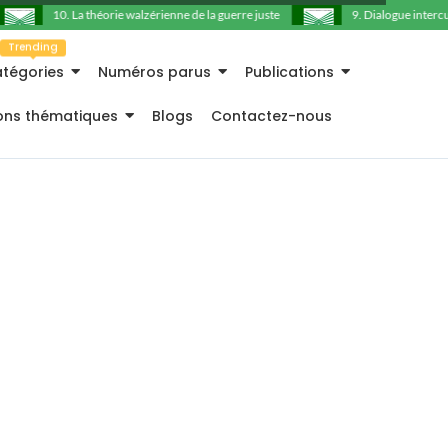
10. La théorie walzérienne de la guerre juste
9. Dialogue intercultu
Trending
tégories
Numéros parus
Publications
ions thématiques
Blogs
Contactez-nous