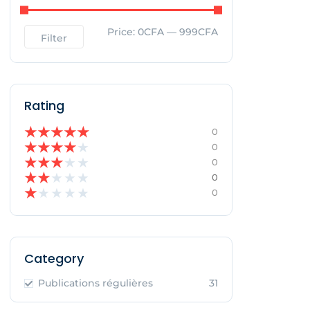
Price:
0CFA
—
999CFA
Filter
Rating
★
★
★
★
★
0
★
★
★
★
★
0
★
★
★
★
★
0
★
★
★
★
★
0
★
★
★
★
★
0
Category
Publications régulières
31