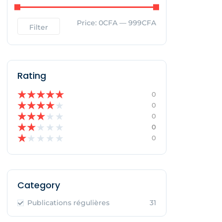
Price:
0CFA
—
999CFA
Filter
Rating
★
★
★
★
★
0
★
★
★
★
★
0
★
★
★
★
★
0
★
★
★
★
★
0
★
★
★
★
★
0
Category
Publications régulières
31