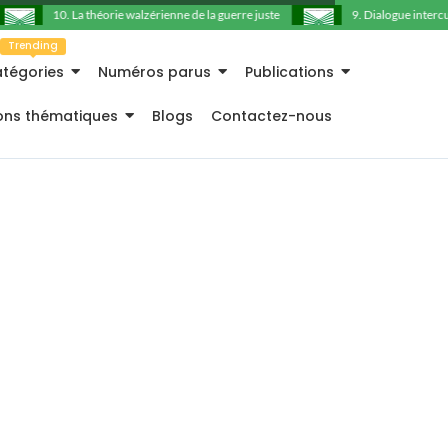
10. La théorie walzérienne de la guerre juste
9. Dialogue intercultu
Trending
tégories
Numéros parus
Publications
ions thématiques
Blogs
Contactez-nous