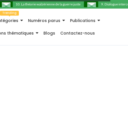
10. La théorie walzérienne de la guerre juste
9. Dialogue intercult
Trending
tégories
Numéros parus
Publications
ions thématiques
Blogs
Contactez-nous