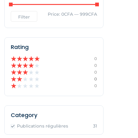
Price:
0CFA
—
999CFA
Filter
Rating
★
★
★
★
★
0
★
★
★
★
★
0
★
★
★
★
★
0
★
★
★
★
★
0
★
★
★
★
★
0
Category
Publications régulières
31