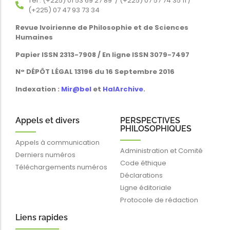
Tél : (+225) 01 53 69 27 89 / (+225) 07 57 74 35 11 /
(+225) 07 47 93 73 34
Revue Ivoirienne de Philosophie et de Sciences
Humaines
Papier ISSN 2313-7908 / En ligne ISSN 3079-7497
N° DÉPÔT LÉGAL 13196 du 16 Septembre 2016
Indexation :
Mir@bel
et
HalArchive
.
Appels et divers
PERSPECTIVES
PHILOSOPHIQUES
Appels à communication
Administration et Comité
Derniers numéros
Code éthique
Téléchargements numéros
Déclarations
Ligne éditoriale
Protocole de rédaction
Liens rapides