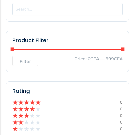
POPULAR THIS WEEK
No Posts Found!
Product Filter
EDITOR'S PICK
Price:
0CFA
—
999CFA
Filter
No Posts Found!
Rating
★
★
★
★
★
0
★
★
★
★
★
0
★
★
★
★
★
0
★
★
★
★
★
0
★
★
★
★
★
0