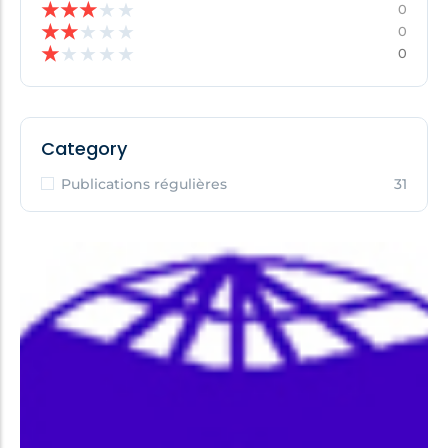
★
★
★
★
★
0
★
★
★
★
★
0
★
★
★
★
★
0
Category
Publications régulières
31