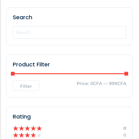
Search
POPULAR THIS WEEK
No Posts Found!
EDITOR'S PICK
Product Filter
No Posts Found!
Price:
0CFA
—
999CFA
Filter
Rating
★
★
★
★
★
0
★
★
★
★
★
0