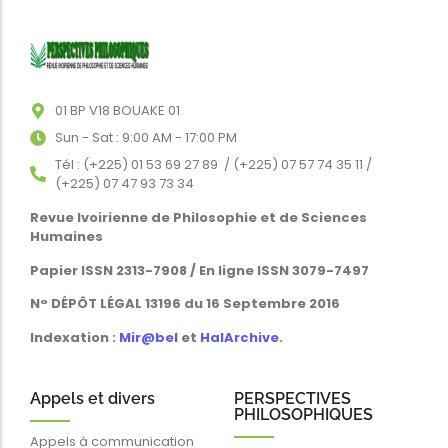
01 BP V18 BOUAKE 01
Sun - Sat : 9:00 AM - 17:00 PM
Tél : (+225) 01 53 69 27 89 / (+225) 07 57 74 35 11 /
(+225) 07 47 93 73 34
Revue Ivoirienne de Philosophie et de Sciences
Humaines
Papier ISSN 2313-7908 / En ligne ISSN 3079-7497
N° DÉPÔT LÉGAL 13196 du 16 Septembre 2016
Indexation :
Mir@bel
et
HalArchive
.
Appels et divers
PERSPECTIVES
PHILOSOPHIQUES
Appels à communication