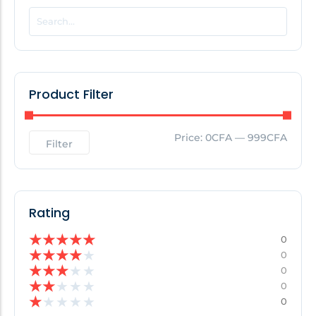
POPULAR THIS WEEK
No Posts Found!
Product Filter
EDITOR'S PICK
Price:
0CFA
—
999CFA
Filter
No Posts Found!
Rating
★
★
★
★
★
0
★
★
★
★
★
0
★
★
★
★
★
0
★
★
★
★
★
0
★
★
★
★
★
0