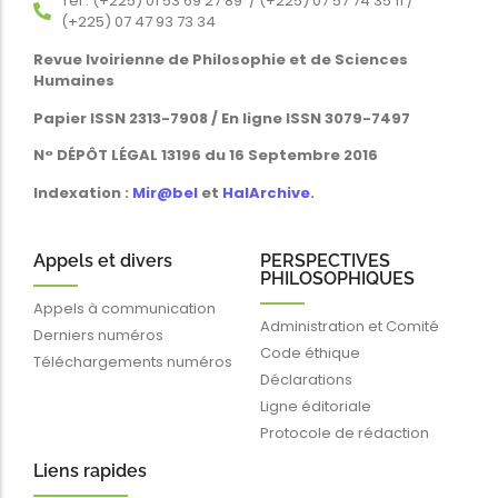
Tél : (+225) 01 53 69 27 89 / (+225) 07 57 74 35 11 /
(+225) 07 47 93 73 34
Revue Ivoirienne de Philosophie et de Sciences
Humaines
Papier ISSN 2313-7908 / En ligne ISSN 3079-7497
N° DÉPÔT LÉGAL 13196 du 16 Septembre 2016
Indexation :
Mir@bel
et
HalArchive
.
Appels et divers
PERSPECTIVES
PHILOSOPHIQUES
Appels à communication
Administration et Comité
Derniers numéros
Code éthique
Téléchargements numéros
Déclarations
Ligne éditoriale
Protocole de rédaction
Liens rapides