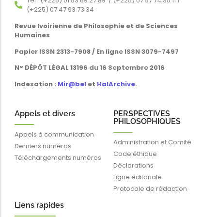
Tél : (+225) 01 53 69 27 89 / (+225) 07 57 74 35 11 /
(+225) 07 47 93 73 34
Revue Ivoirienne de Philosophie et de Sciences
Humaines
Papier ISSN 2313-7908 / En ligne ISSN 3079-7497
N° DÉPÔT LÉGAL 13196 du 16 Septembre 2016
Indexation :
Mir@bel
et
HalArchive
.
Appels et divers
PERSPECTIVES
PHILOSOPHIQUES
Appels à communication
Administration et Comité
Derniers numéros
Code éthique
Téléchargements numéros
Déclarations
Ligne éditoriale
Protocole de rédaction
Liens rapides