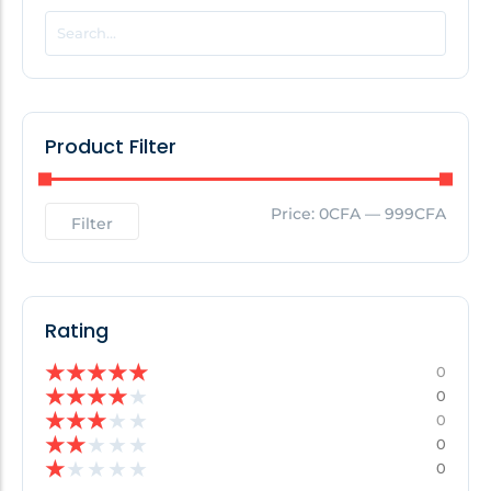
POPULAR THIS WEEK
No Posts Found!
Product Filter
EDITOR'S PICK
Price:
0CFA
—
999CFA
Filter
No Posts Found!
Rating
★
★
★
★
★
0
★
★
★
★
★
0
★
★
★
★
★
0
★
★
★
★
★
0
★
★
★
★
★
0