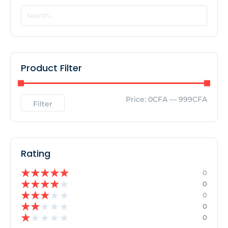
EDITOR'S PICK
No Posts Found!
Product Filter
Price:
0CFA
—
999CFA
Filter
Rating
★
★
★
★
★
0
★
★
★
★
★
0
★
★
★
★
★
0
★
★
★
★
★
0
★
★
★
★
★
0