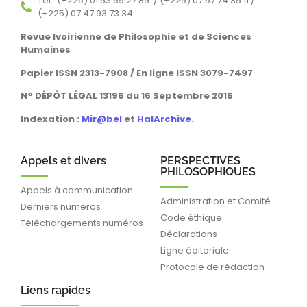
Tél : (+225) 01 53 69 27 89 / (+225) 07 57 74 35 11 /
(+225) 07 47 93 73 34
Revue Ivoirienne de Philosophie et de Sciences
Humaines
Papier ISSN 2313-7908 / En ligne ISSN 3079-7497
N° DÉPÔT LÉGAL 13196 du 16 Septembre 2016
Indexation :
Mir@bel
et
HalArchive
.
Appels et divers
PERSPECTIVES
PHILOSOPHIQUES
Appels à communication
Administration et Comité
Derniers numéros
Code éthique
Téléchargements numéros
Déclarations
Ligne éditoriale
Protocole de rédaction
Liens rapides