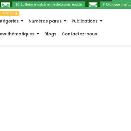
10. La théorie walzérienne de la guerre juste
9. Dialogue intercultu
Trending
tégories
Numéros parus
Publications
ions thématiques
Blogs
Contactez-nous