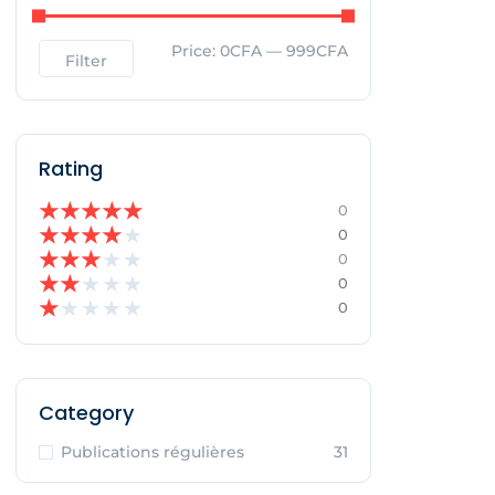
Price:
0CFA
—
999CFA
Filter
Rating
★
★
★
★
★
0
★
★
★
★
★
0
★
★
★
★
★
0
★
★
★
★
★
0
★
★
★
★
★
0
Category
Publications régulières
31