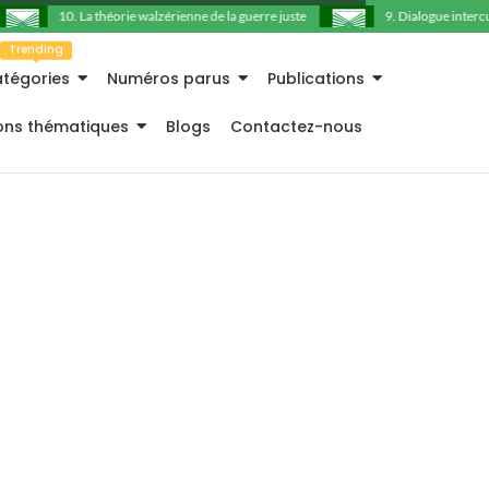
10. La théorie walzérienne de la guerre juste
9. Dialogue intercultu
Trending
tégories
Numéros parus
Publications
ions thématiques
Blogs
Contactez-nous