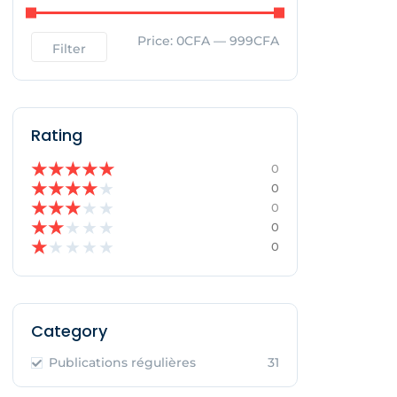
Price:
0CFA
—
999CFA
Filter
Rating
★
★
★
★
★
0
★
★
★
★
★
0
★
★
★
★
★
0
★
★
★
★
★
0
★
★
★
★
★
0
Category
Publications régulières
31