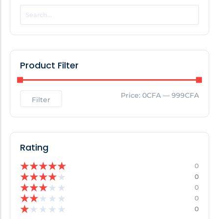
POPULAR THIS WEEK
No Posts Found!
Product Filter
EDITOR'S PICK
Price:
0CFA
—
999CFA
Filter
No Posts Found!
Rating
★
★
★
★
★
0
★
★
★
★
★
0
★
★
★
★
★
0
★
★
★
★
★
0
★
★
★
★
★
0