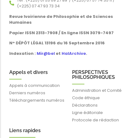
Tél : (+225) 01 53 69 27 89 / (+225) 07 57 74 35 11 /
(+225) 07 47 93 73 34
Revue Ivoirienne de Philosophie et de Sciences
Humaines
Papier ISSN 2313-7908 / En ligne ISSN 3079-7497
N° DÉPÔT LÉGAL 13196 du 16 Septembre 2016
Indexation :
Mir@bel
et
HalArchive
.
Appels et divers
PERSPECTIVES
PHILOSOPHIQUES
Appels à communication
Administration et Comité
Derniers numéros
Code éthique
Téléchargements numéros
Déclarations
Ligne éditoriale
Protocole de rédaction
Liens rapides