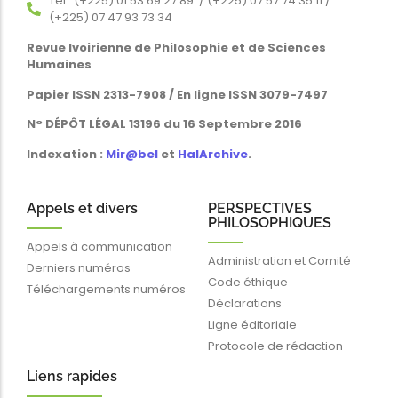
Tél : (+225) 01 53 69 27 89 / (+225) 07 57 74 35 11 /
(+225) 07 47 93 73 34
Revue Ivoirienne de Philosophie et de Sciences
Humaines
Papier ISSN 2313-7908 / En ligne ISSN 3079-7497
N° DÉPÔT LÉGAL 13196 du 16 Septembre 2016
Indexation :
Mir@bel
et
HalArchive
.
Appels et divers
PERSPECTIVES
PHILOSOPHIQUES
Appels à communication
Administration et Comité
Derniers numéros
Code éthique
Téléchargements numéros
Déclarations
Ligne éditoriale
Protocole de rédaction
Liens rapides