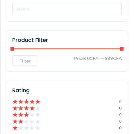
POPULAR THIS WEEK
No Posts Found!
Product Filter
EDITOR'S PICK
Price:
0CFA
—
999CFA
Filter
No Posts Found!
Rating
★
★
★
★
★
0
★
★
★
★
★
0
★
★
★
★
★
0
★
★
★
★
★
0
★
★
★
★
★
0