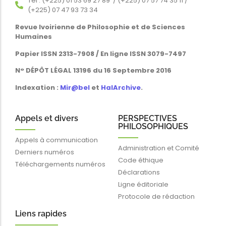
Tél : (+225) 01 53 69 27 89 / (+225) 07 57 74 35 11 /
(+225) 07 47 93 73 34
Revue Ivoirienne de Philosophie et de Sciences
Humaines
Papier ISSN 2313-7908 / En ligne ISSN 3079-7497
N° DÉPÔT LÉGAL 13196 du 16 Septembre 2016
Indexation :
Mir@bel
et
HalArchive
.
Appels et divers
PERSPECTIVES
PHILOSOPHIQUES
Appels à communication
Administration et Comité
Derniers numéros
Code éthique
Téléchargements numéros
Déclarations
Ligne éditoriale
Protocole de rédaction
Liens rapides