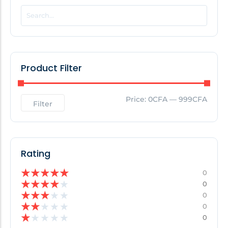
POPULAR THIS WEEK
No Posts Found!
Product Filter
EDITOR'S PICK
Price:
0CFA
—
999CFA
Filter
No Posts Found!
Rating
★
★
★
★
★
0
★
★
★
★
★
0
★
★
★
★
★
0
★
★
★
★
★
0
★
★
★
★
★
0