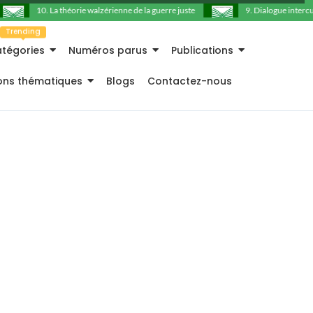
10. La théorie walzérienne de la guerre juste
9. Dialogue intercultu
Trending
tégories
Numéros parus
Publications
ions thématiques
Blogs
Contactez-nous