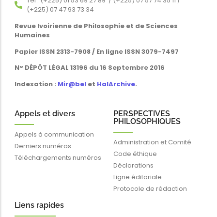
Tél : (+225) 01 53 69 27 89 / (+225) 07 57 74 35 11 /
(+225) 07 47 93 73 34
Revue Ivoirienne de Philosophie et de Sciences
Humaines
Papier ISSN 2313-7908 / En ligne ISSN 3079-7497
N° DÉPÔT LÉGAL 13196 du 16 Septembre 2016
Indexation :
Mir@bel
et
HalArchive
.
Appels et divers
PERSPECTIVES
PHILOSOPHIQUES
Appels à communication
Administration et Comité
Derniers numéros
Code éthique
Téléchargements numéros
Déclarations
Ligne éditoriale
Protocole de rédaction
Liens rapides