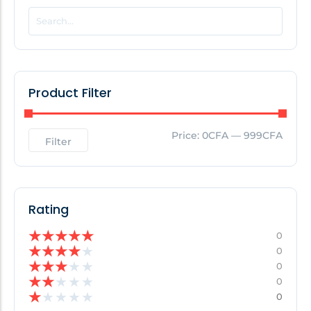
POPULAR THIS WEEK
No Posts Found!
Product Filter
EDITOR'S PICK
Price:
0CFA
—
999CFA
Filter
No Posts Found!
Rating
★
★
★
★
★
0
★
★
★
★
★
0
★
★
★
★
★
0
★
★
★
★
★
0
★
★
★
★
★
0