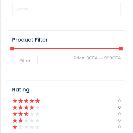
POPULAR THIS WEEK
No Posts Found!
Product Filter
EDITOR'S PICK
Price:
0CFA
—
999CFA
Filter
No Posts Found!
Rating
★
★
★
★
★
0
★
★
★
★
★
0
★
★
★
★
★
0
★
★
★
★
★
0
★
★
★
★
★
0