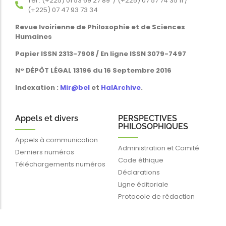
Tél : (+225) 01 53 69 27 89 / (+225) 07 57 74 35 11 /
(+225) 07 47 93 73 34
Revue Ivoirienne de Philosophie et de Sciences
Humaines
Papier ISSN 2313-7908 / En ligne ISSN 3079-7497
N° DÉPÔT LÉGAL 13196 du 16 Septembre 2016
Indexation :
Mir@bel
et
HalArchive
.
Appels et divers
PERSPECTIVES
PHILOSOPHIQUES
Appels à communication
Administration et Comité
Derniers numéros
Code éthique
Téléchargements numéros
Déclarations
Ligne éditoriale
Protocole de rédaction
Liens rapides