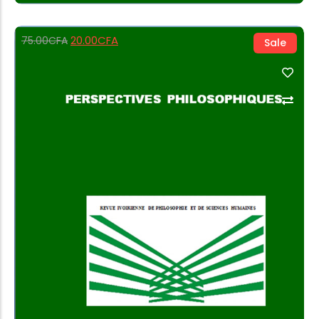
20.00
CFA
75.00
CFA
Sale
Add to Cart