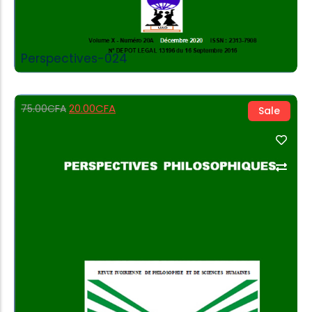
Perspectives-024
20.00
CFA
75.00
CFA
Sale
Add to Cart