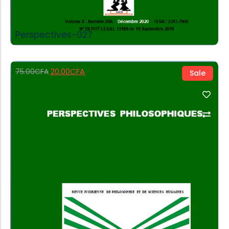
Perspectives-027
20.00
CFA
75.00
CFA
Sale
Add to Cart