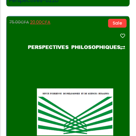
Perspectives-022b
20.00
CFA
75.00
CFA
Sale
Add to Cart