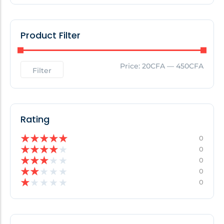
Product Filter
Price:
20CFA
—
450CFA
Filter
Rating
★
★
★
★
★
0
★
★
★
★
★
0
★
★
★
★
★
0
★
★
★
★
★
0
★
★
★
★
★
0