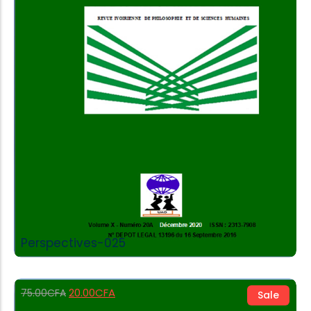
Add to Cart
Perspectives-025
20.00
CFA
75.00
CFA
Sale