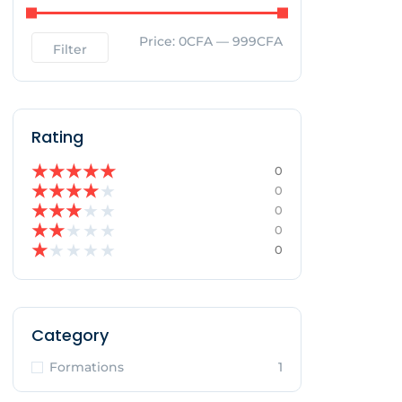
Price:
0CFA
—
999CFA
Filter
Rating
★
★
★
★
★
0
★
★
★
★
★
0
★
★
★
★
★
0
★
★
★
★
★
0
★
★
★
★
★
0
Category
Formations
1