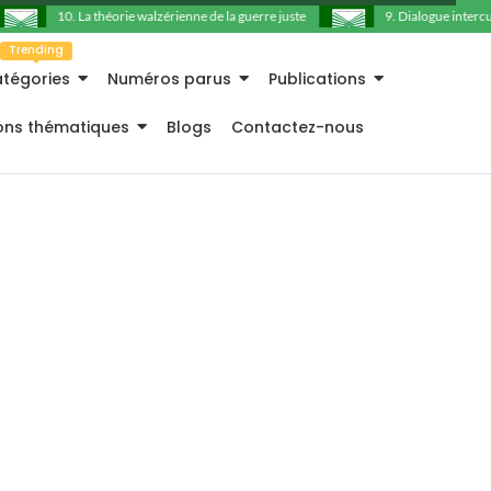
10. La théorie walzérienne de la guerre juste
9. Dialogue intercultu
Trending
tégories
Numéros parus
Publications
ions thématiques
Blogs
Contactez-nous