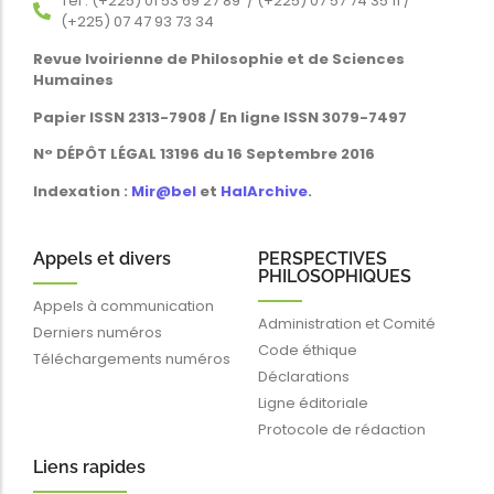
Tél : (+225) 01 53 69 27 89 / (+225) 07 57 74 35 11 /
(+225) 07 47 93 73 34
Revue Ivoirienne de Philosophie et de Sciences
Humaines
Papier ISSN 2313-7908 / En ligne ISSN 3079-7497
N° DÉPÔT LÉGAL 13196 du 16 Septembre 2016
Indexation :
Mir@bel
et
HalArchive
.
Appels et divers
PERSPECTIVES
PHILOSOPHIQUES
Appels à communication
Administration et Comité
Derniers numéros
Code éthique
Téléchargements numéros
Déclarations
Ligne éditoriale
Protocole de rédaction
Liens rapides