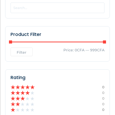
POPULAR THIS WEEK
No Posts Found!
Product Filter
EDITOR'S PICK
Price:
0CFA
—
999CFA
Filter
No Posts Found!
Rating
★
★
★
★
★
0
★
★
★
★
★
0
★
★
★
★
★
0
★
★
★
★
★
0
★
★
★
★
★
0