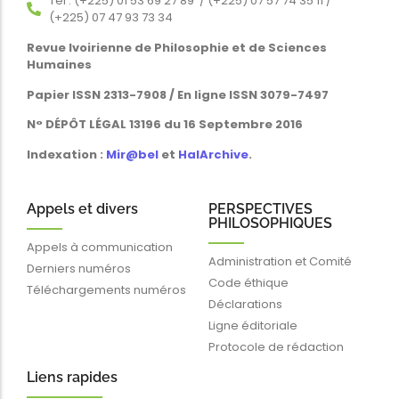
Tél : (+225) 01 53 69 27 89 / (+225) 07 57 74 35 11 /
(+225) 07 47 93 73 34
Revue Ivoirienne de Philosophie et de Sciences
Humaines
Papier ISSN 2313-7908 / En ligne ISSN 3079-7497
N° DÉPÔT LÉGAL 13196 du 16 Septembre 2016
Indexation :
Mir@bel
et
HalArchive
.
Appels et divers
PERSPECTIVES
PHILOSOPHIQUES
Appels à communication
Administration et Comité
Derniers numéros
Code éthique
Téléchargements numéros
Déclarations
Ligne éditoriale
Protocole de rédaction
Liens rapides