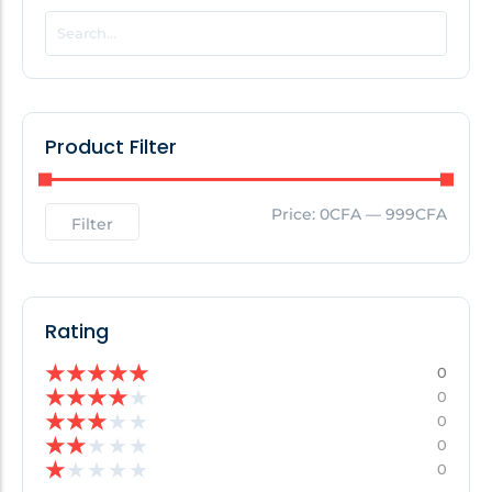
POPULAR THIS WEEK
No Posts Found!
Product Filter
EDITOR'S PICK
Price:
0CFA
—
999CFA
Filter
No Posts Found!
Rating
★
★
★
★
★
0
★
★
★
★
★
0
★
★
★
★
★
0
★
★
★
★
★
0
★
★
★
★
★
0