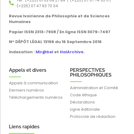
Tél : (+225) 01 53 69 27 89 / (+225) 07 57 74 35 11 /
(+225) 07 47 93 73 34
Revue Ivoirienne de Philosophie et de Sciences
Humaines
Papier ISSN 2313-7908 / En ligne ISSN 3079-7497
N° DÉPÔT LÉGAL 13196 du 16 Septembre 2016
Indexation :
Mir@bel
et
HalArchive
.
Appels et divers
PERSPECTIVES
PHILOSOPHIQUES
Appels à communication
Administration et Comité
Derniers numéros
Code éthique
Téléchargements numéros
Déclarations
Ligne éditoriale
Protocole de rédaction
Liens rapides