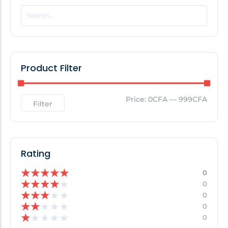
POPULAR THIS WEEK
No Posts Found!
Product Filter
EDITOR'S PICK
Price:
0CFA
—
999CFA
Filter
No Posts Found!
Rating
★
★
★
★
★
0
★
★
★
★
★
0
★
★
★
★
★
0
★
★
★
★
★
0
★
★
★
★
★
0