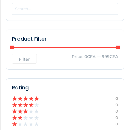
POPULAR THIS WEEK
No Posts Found!
Product Filter
EDITOR'S PICK
Price:
0CFA
—
999CFA
Filter
No Posts Found!
Rating
★
★
★
★
★
0
★
★
★
★
★
0
★
★
★
★
★
0
★
★
★
★
★
0
★
★
★
★
★
0