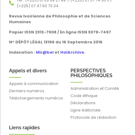
Tél : (+225) 01 53 69 27 89 / (+225) 07 57 74 35 11 /
(+225) 07 47 93 73 34
Revue Ivoirienne de Philosophie et de Sciences
Humaines
Papier ISSN 2313-7908 / En ligne ISSN 3079-7497
N° DÉPÔT LÉGAL 13196 du 16 Septembre 2016
Indexation :
Mir@bel
et
HalArchive
.
Appels et divers
PERSPECTIVES
PHILOSOPHIQUES
Appels à communication
Administration et Comité
Derniers numéros
Code éthique
Téléchargements numéros
Déclarations
Ligne éditoriale
Protocole de rédaction
Liens rapides