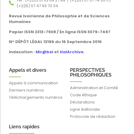
Tél : (+225) 01 53 69 27 89 / (+225) 07 57 74 35 11 /
(+225) 07 47 93 73 34
Revue Ivoirienne de Philosophie et de Sciences
Humaines
Papier ISSN 2313-7908 / En ligne ISSN 3079-7497
N° DÉPÔT LÉGAL 13196 du 16 Septembre 2016
Indexation :
Mir@bel
et
HalArchive
.
Appels et divers
PERSPECTIVES
PHILOSOPHIQUES
Appels à communication
Administration et Comité
Derniers numéros
Code éthique
Téléchargements numéros
Déclarations
Ligne éditoriale
Protocole de rédaction
Liens rapides