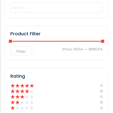
POPULAR THIS WEEK
No Posts Found!
Product Filter
EDITOR'S PICK
Price:
0CFA
—
999CFA
Filter
No Posts Found!
Rating
★
★
★
★
★
0
★
★
★
★
★
0
★
★
★
★
★
0
★
★
★
★
★
0
★
★
★
★
★
0