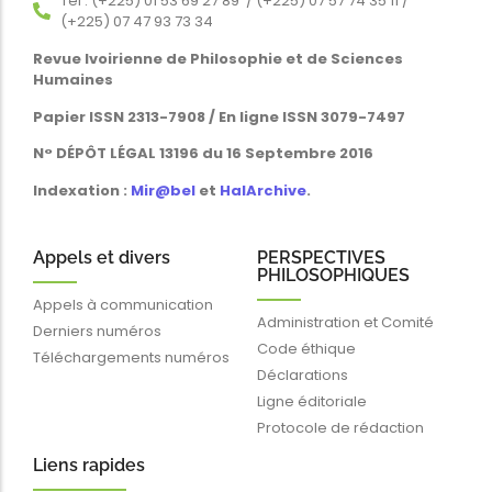
Tél : (+225) 01 53 69 27 89 / (+225) 07 57 74 35 11 /
(+225) 07 47 93 73 34
Revue Ivoirienne de Philosophie et de Sciences
Humaines
Papier ISSN 2313-7908 / En ligne ISSN 3079-7497
N° DÉPÔT LÉGAL 13196 du 16 Septembre 2016
Indexation :
Mir@bel
et
HalArchive
.
Appels et divers
PERSPECTIVES
PHILOSOPHIQUES
Appels à communication
Administration et Comité
Derniers numéros
Code éthique
Téléchargements numéros
Déclarations
Ligne éditoriale
Protocole de rédaction
Liens rapides