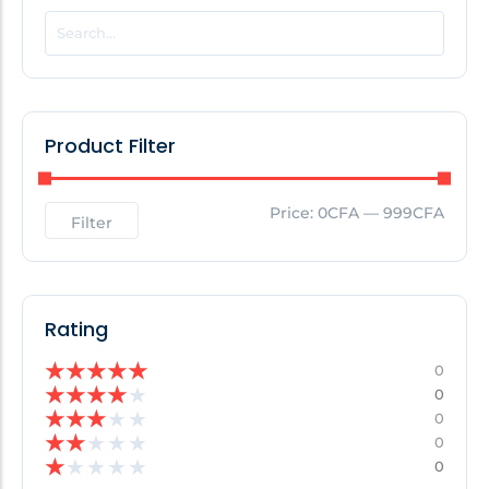
POPULAR THIS WEEK
No Posts Found!
Product Filter
EDITOR'S PICK
Price:
0CFA
—
999CFA
Filter
No Posts Found!
Rating
★
★
★
★
★
0
★
★
★
★
★
0
★
★
★
★
★
0
★
★
★
★
★
0
★
★
★
★
★
0