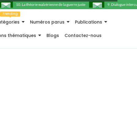
10. La théorie walzérienne de la guerre juste
9. Dialogue intercultu
Trending
tégories
Numéros parus
Publications
ions thématiques
Blogs
Contactez-nous