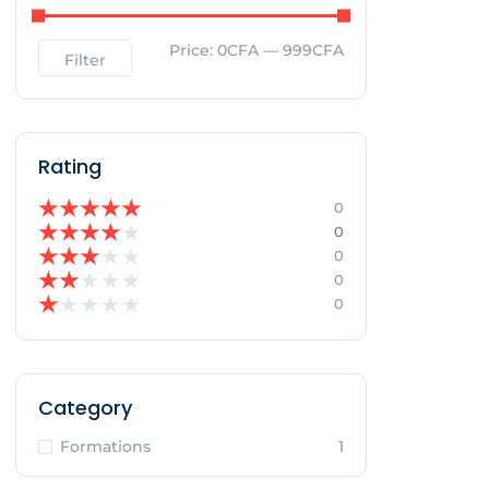
Price:
0CFA
—
999CFA
Filter
Rating
★
★
★
★
★
0
★
★
★
★
★
0
★
★
★
★
★
0
★
★
★
★
★
0
★
★
★
★
★
0
Category
Formations
1