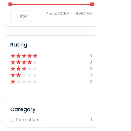
Price:
0CFA
—
999CFA
Filter
Rating
★
★
★
★
★
0
★
★
★
★
★
0
★
★
★
★
★
0
★
★
★
★
★
0
★
★
★
★
★
0
Category
Formations
1