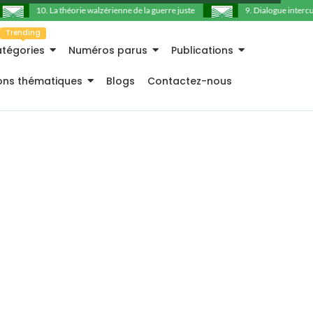
10. La théorie walzérienne de la guerre juste
9. Dialogue intercultu
Trending
tégories
Numéros parus
Publications
ions thématiques
Blogs
Contactez-nous