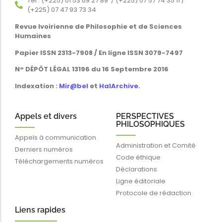
Tél : (+225) 01 53 69 27 89 / (+225) 07 57 74 35 11 /
(+225) 07 47 93 73 34
Revue Ivoirienne de Philosophie et de Sciences
Humaines
Papier ISSN 2313-7908 / En ligne ISSN 3079-7497
N° DÉPÔT LÉGAL 13196 du 16 Septembre 2016
Indexation :
Mir@bel
et
HalArchive
.
Appels et divers
PERSPECTIVES
PHILOSOPHIQUES
Appels à communication
Administration et Comité
Derniers numéros
Code éthique
Téléchargements numéros
Déclarations
Ligne éditoriale
Protocole de rédaction
Liens rapides