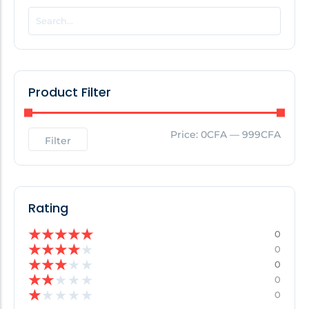
POPULAR THIS WEEK
No Posts Found!
Product Filter
EDITOR'S PICK
Price:
0CFA
—
999CFA
Filter
No Posts Found!
Rating
★
★
★
★
★
0
★
★
★
★
★
0
★
★
★
★
★
0
★
★
★
★
★
0
★
★
★
★
★
0