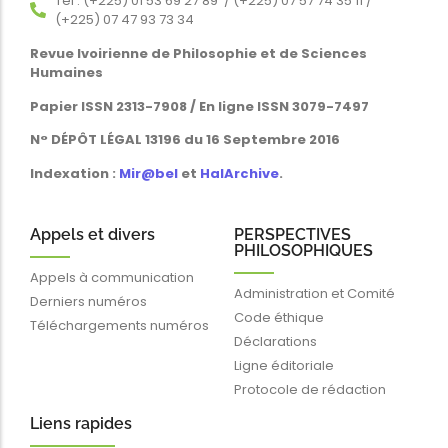
Tél : (+225) 01 53 69 27 89 / (+225) 07 57 74 35 11 /
(+225) 07 47 93 73 34
Revue Ivoirienne de Philosophie et de Sciences
Humaines
Papier ISSN 2313-7908 / En ligne ISSN 3079-7497
N° DÉPÔT LÉGAL 13196 du 16 Septembre 2016
Indexation :
Mir@bel
et
HalArchive
.
Appels et divers
PERSPECTIVES
PHILOSOPHIQUES
Appels à communication
Administration et Comité
Derniers numéros
Code éthique
Téléchargements numéros
Déclarations
Ligne éditoriale
Protocole de rédaction
Liens rapides