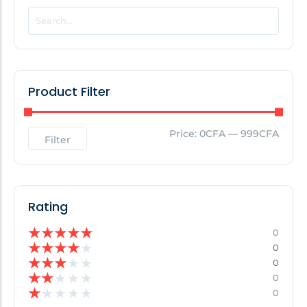
POPULAR THIS WEEK
No Posts Found!
Product Filter
EDITOR'S PICK
Price:
0CFA
—
999CFA
Filter
No Posts Found!
Rating
★
★
★
★
★
0
★
★
★
★
★
0
★
★
★
★
★
0
★
★
★
★
★
0
★
★
★
★
★
0