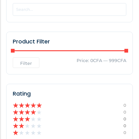
POPULAR THIS WEEK
No Posts Found!
Product Filter
EDITOR'S PICK
Price:
0CFA
—
999CFA
Filter
No Posts Found!
Rating
★
★
★
★
★
0
★
★
★
★
★
0
★
★
★
★
★
0
★
★
★
★
★
0
★
★
★
★
★
0