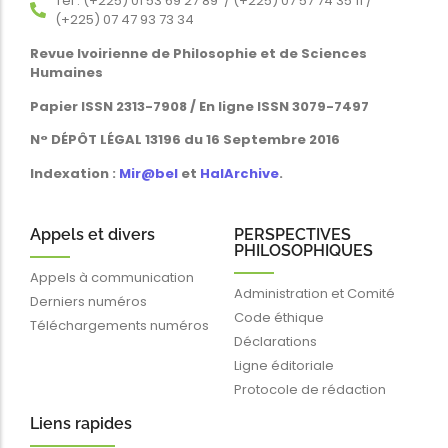
Tél : (+225) 01 53 69 27 89 / (+225) 07 57 74 35 11 /
(+225) 07 47 93 73 34
Revue Ivoirienne de Philosophie et de Sciences
Humaines
Papier ISSN 2313-7908 / En ligne ISSN 3079-7497
N° DÉPÔT LÉGAL 13196 du 16 Septembre 2016
Indexation :
Mir@bel
et
HalArchive
.
Appels et divers
PERSPECTIVES
PHILOSOPHIQUES
Appels à communication
Administration et Comité
Derniers numéros
Code éthique
Téléchargements numéros
Déclarations
Ligne éditoriale
Protocole de rédaction
Liens rapides