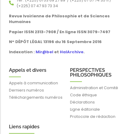
Tél : (+225) 01 53 69 27 89 / (+225) 07 57 74 35 11 /
(+225) 07 47 93 73 34
Revue Ivoirienne de Philosophie et de Sciences
Humaines
Papier ISSN 2313-7908 / En ligne ISSN 3079-7497
N° DÉPÔT LÉGAL 13196 du 16 Septembre 2016
Indexation :
Mir@bel
et
HalArchive
.
Appels et divers
PERSPECTIVES
PHILOSOPHIQUES
Appels à communication
Administration et Comité
Derniers numéros
Code éthique
Téléchargements numéros
Déclarations
Ligne éditoriale
Protocole de rédaction
Liens rapides