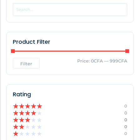
POPULAR THIS WEEK
No Posts Found!
Product Filter
EDITOR'S PICK
Price:
0CFA
—
999CFA
Filter
No Posts Found!
Rating
★
★
★
★
★
0
★
★
★
★
★
0
★
★
★
★
★
0
★
★
★
★
★
0
★
★
★
★
★
0