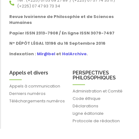
Tél : (+225) 01 53 69 27 89 / (+225) 07 57 74 35 11 /
(+225) 07 47 93 73 34
Revue Ivoirienne de Philosophie et de Sciences
Humaines
Papier ISSN 2313-7908 / En ligne ISSN 3079-7497
N° DÉPÔT LÉGAL 13196 du 16 Septembre 2016
Indexation :
Mir@bel
et
HalArchive
.
Appels et divers
PERSPECTIVES
PHILOSOPHIQUES
Appels à communication
Administration et Comité
Derniers numéros
Code éthique
Téléchargements numéros
Déclarations
Ligne éditoriale
Protocole de rédaction
Liens rapides