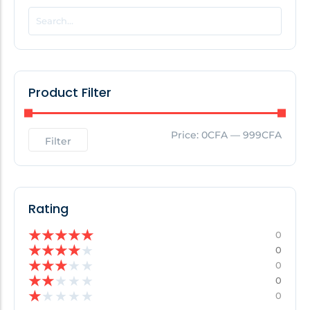
POPULAR THIS WEEK
No Posts Found!
Product Filter
EDITOR'S PICK
Price:
0CFA
—
999CFA
Filter
No Posts Found!
Rating
★
★
★
★
★
0
★
★
★
★
★
0
★
★
★
★
★
0
★
★
★
★
★
0
★
★
★
★
★
0