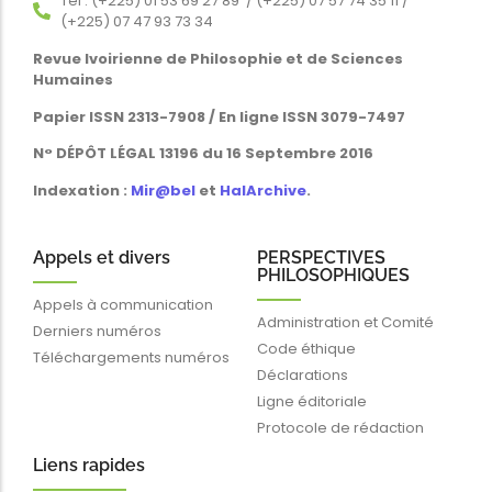
Tél : (+225) 01 53 69 27 89 / (+225) 07 57 74 35 11 /
(+225) 07 47 93 73 34
Revue Ivoirienne de Philosophie et de Sciences
Humaines
Papier ISSN 2313-7908 / En ligne ISSN 3079-7497
N° DÉPÔT LÉGAL 13196 du 16 Septembre 2016
Indexation :
Mir@bel
et
HalArchive
.
Appels et divers
PERSPECTIVES
PHILOSOPHIQUES
Appels à communication
Administration et Comité
Derniers numéros
Code éthique
Téléchargements numéros
Déclarations
Ligne éditoriale
Protocole de rédaction
Liens rapides