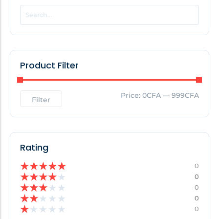
POPULAR THIS WEEK
No Posts Found!
Product Filter
EDITOR'S PICK
Price:
0CFA
—
999CFA
Filter
No Posts Found!
Rating
★
★
★
★
★
0
★
★
★
★
★
0
★
★
★
★
★
0
★
★
★
★
★
0
★
★
★
★
★
0