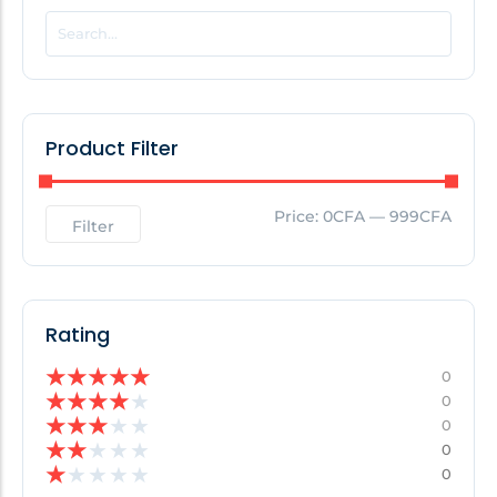
POPULAR THIS WEEK
No Posts Found!
Product Filter
EDITOR'S PICK
Price:
0CFA
—
999CFA
Filter
No Posts Found!
Rating
★
★
★
★
★
0
★
★
★
★
★
0
★
★
★
★
★
0
★
★
★
★
★
0
★
★
★
★
★
0