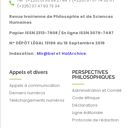
Tél : (+225) 01 53 69 27 89 / (+225) 07 57 74 35 11 /
(+225) 07 47 93 73 34
Revue Ivoirienne de Philosophie et de Sciences
Humaines
Papier ISSN 2313-7908 / En ligne ISSN 3079-7497
N° DÉPÔT LÉGAL 13196 du 16 Septembre 2016
Indexation :
Mir@bel
et
HalArchive
.
Appels et divers
PERSPECTIVES
PHILOSOPHIQUES
Appels à communication
Administration et Comité
Derniers numéros
Code éthique
Téléchargements numéros
Déclarations
Ligne éditoriale
Protocole de rédaction
Liens rapides