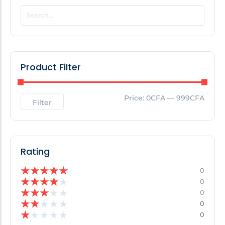
POPULAR THIS WEEK
No Posts Found!
Product Filter
EDITOR'S PICK
Price:
0CFA
—
999CFA
Filter
No Posts Found!
Rating
★
★
★
★
★
0
★
★
★
★
★
0
★
★
★
★
★
0
★
★
★
★
★
0
★
★
★
★
★
0