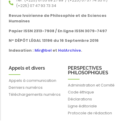
Tél : (+225) 01 53 69 27 89 / (+225) 07 57 74 35 11 /
(+225) 07 47 93 73 34
Revue Ivoirienne de Philosophie et de Sciences
Humaines
Papier ISSN 2313-7908 / En ligne ISSN 3079-7497
N° DÉPÔT LÉGAL 13196 du 16 Septembre 2016
Indexation :
Mir@bel
et
HalArchive
.
Appels et divers
PERSPECTIVES
PHILOSOPHIQUES
Appels à communication
Administration et Comité
Derniers numéros
Code éthique
Téléchargements numéros
Déclarations
Ligne éditoriale
Protocole de rédaction
Liens rapides