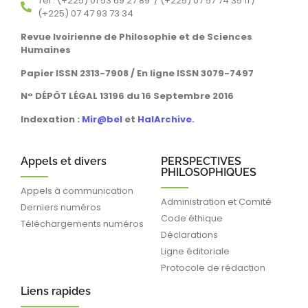
Tél : (+225) 01 53 69 27 89 / (+225) 07 57 74 35 11 /
(+225) 07 47 93 73 34
Revue Ivoirienne de Philosophie et de Sciences
Humaines
Papier ISSN 2313-7908 / En ligne ISSN 3079-7497
N° DÉPÔT LÉGAL 13196 du 16 Septembre 2016
Indexation :
Mir@bel
et
HalArchive
.
Appels et divers
PERSPECTIVES
PHILOSOPHIQUES
Appels à communication
Administration et Comité
Derniers numéros
Code éthique
Téléchargements numéros
Déclarations
Ligne éditoriale
Protocole de rédaction
Liens rapides