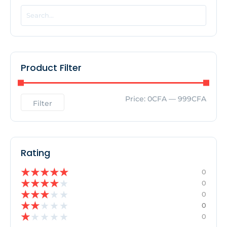
EDITOR'S PICK
No Posts Found!
Product Filter
Price:
0CFA
—
999CFA
Filter
Rating
★
★
★
★
★
0
★
★
★
★
★
0
★
★
★
★
★
0
★
★
★
★
★
0
★
★
★
★
★
0