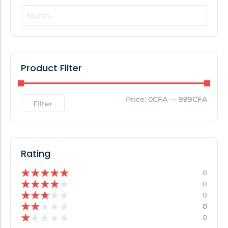
POPULAR THIS WEEK
No Posts Found!
Product Filter
EDITOR'S PICK
Price:
0CFA
—
999CFA
Filter
No Posts Found!
Rating
★
★
★
★
★
0
★
★
★
★
★
0
★
★
★
★
★
0
★
★
★
★
★
0
★
★
★
★
★
0