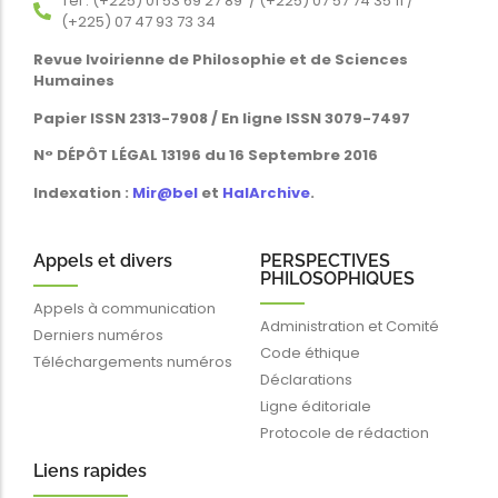
Tél : (+225) 01 53 69 27 89 / (+225) 07 57 74 35 11 /
(+225) 07 47 93 73 34
Revue Ivoirienne de Philosophie et de Sciences
Humaines
Papier ISSN 2313-7908 / En ligne ISSN 3079-7497
N° DÉPÔT LÉGAL 13196 du 16 Septembre 2016
Indexation :
Mir@bel
et
HalArchive
.
Appels et divers
PERSPECTIVES
PHILOSOPHIQUES
Appels à communication
Administration et Comité
Derniers numéros
Code éthique
Téléchargements numéros
Déclarations
Ligne éditoriale
Protocole de rédaction
Liens rapides