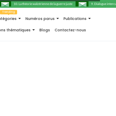
10. La théorie walzérienne de la guerre juste
9. Dialogue intercultu
Trending
tégories
Numéros parus
Publications
ions thématiques
Blogs
Contactez-nous