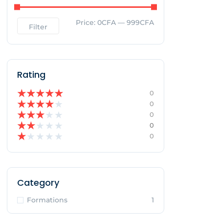
Price:
0CFA
—
999CFA
Filter
Rating
★
★
★
★
★
0
★
★
★
★
★
0
★
★
★
★
★
0
★
★
★
★
★
0
★
★
★
★
★
0
Category
Formations
1