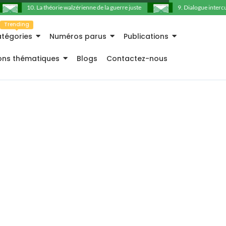
10. La théorie walzérienne de la guerre juste
9. Dialogue intercultu
Trending
tégories
Numéros parus
Publications
ions thématiques
Blogs
Contactez-nous