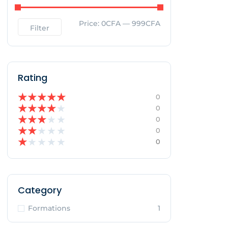
Price:
0CFA
—
999CFA
Filter
Rating
★
★
★
★
★
0
★
★
★
★
★
0
★
★
★
★
★
0
★
★
★
★
★
0
★
★
★
★
★
0
Category
Formations
1