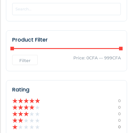
POPULAR THIS WEEK
No Posts Found!
Product Filter
EDITOR'S PICK
Price:
0CFA
—
999CFA
Filter
No Posts Found!
Rating
★
★
★
★
★
0
★
★
★
★
★
0
★
★
★
★
★
0
★
★
★
★
★
0
★
★
★
★
★
0