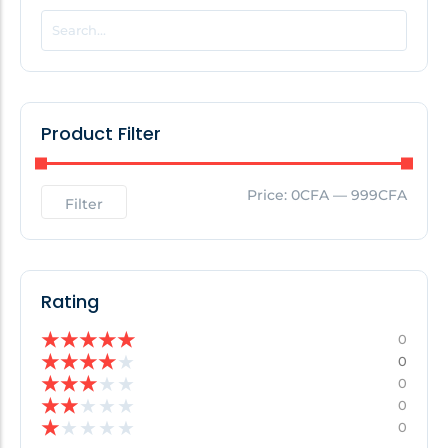
POPULAR THIS WEEK
No Posts Found!
Product Filter
EDITOR'S PICK
Price:
0CFA
—
999CFA
Filter
No Posts Found!
Rating
★
★
★
★
★
0
★
★
★
★
★
0
★
★
★
★
★
0
★
★
★
★
★
0
★
★
★
★
★
0