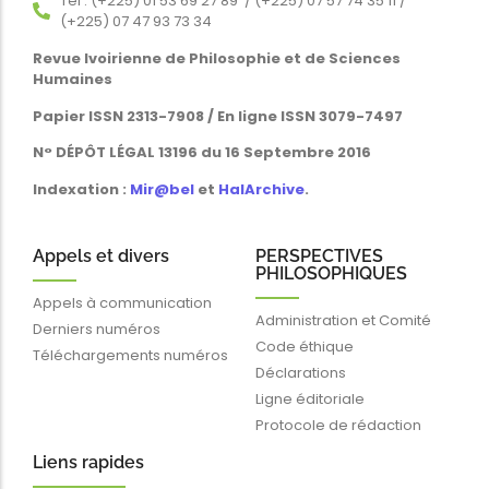
Tél : (+225) 01 53 69 27 89 / (+225) 07 57 74 35 11 /
(+225) 07 47 93 73 34
Revue Ivoirienne de Philosophie et de Sciences
Humaines
Papier ISSN 2313-7908 / En ligne ISSN 3079-7497
N° DÉPÔT LÉGAL 13196 du 16 Septembre 2016
Indexation :
Mir@bel
et
HalArchive
.
Appels et divers
PERSPECTIVES
PHILOSOPHIQUES
Appels à communication
Administration et Comité
Derniers numéros
Code éthique
Téléchargements numéros
Déclarations
Ligne éditoriale
Protocole de rédaction
Liens rapides