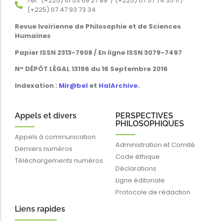
Tél : (+225) 01 53 69 27 89 / (+225) 07 57 74 35 11 /
(+225) 07 47 93 73 34
Revue Ivoirienne de Philosophie et de Sciences
Humaines
Papier ISSN 2313-7908 / En ligne ISSN 3079-7497
N° DÉPÔT LÉGAL 13196 du 16 Septembre 2016
Indexation :
Mir@bel
et
HalArchive
.
Appels et divers
PERSPECTIVES
PHILOSOPHIQUES
Appels à communication
Administration et Comité
Derniers numéros
Code éthique
Téléchargements numéros
Déclarations
Ligne éditoriale
Protocole de rédaction
Liens rapides