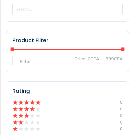
POPULAR THIS WEEK
No Posts Found!
Product Filter
EDITOR'S PICK
Price:
0CFA
—
999CFA
Filter
No Posts Found!
Rating
★
★
★
★
★
0
★
★
★
★
★
0
★
★
★
★
★
0
★
★
★
★
★
0
★
★
★
★
★
0