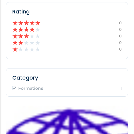
Rating
★
★
★
★
★
0
★
★
★
★
★
0
★
★
★
★
★
0
★
★
★
★
★
0
★
★
★
★
★
0
Category
Formations
1