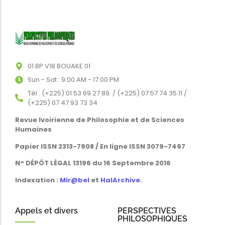
01 BP V18 BOUAKE 01
Sun - Sat : 9:00 AM - 17:00 PM
Tél : (+225) 01 53 69 27 89 / (+225) 07 57 74 35 11 /
(+225) 07 47 93 73 34
Revue Ivoirienne de Philosophie et de Sciences
Humaines
Papier ISSN 2313-7908 / En ligne ISSN 3079-7497
N° DÉPÔT LÉGAL 13196 du 16 Septembre 2016
Indexation :
Mir@bel
et
HalArchive
.
Appels et divers
PERSPECTIVES
PHILOSOPHIQUES