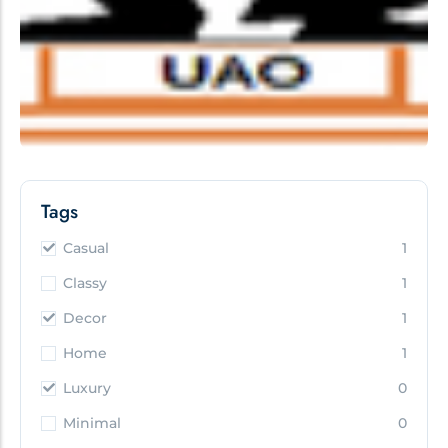
Tags
Casual
1
Classy
1
Decor
1
Home
1
Luxury
0
Minimal
0