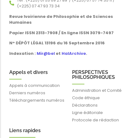
Tél : (+225) 01 53 69 27 89 / (+225) 07 57 74 35 11 /
(+225) 07 47 93 73 34
Revue Ivoirienne de Philosophie et de Sciences
Humaines
Papier ISSN 2313-7908 / En ligne ISSN 3079-7497
N° DÉPÔT LÉGAL 13196 du 16 Septembre 2016
Indexation :
Mir@bel
et
HalArchive
.
Appels et divers
PERSPECTIVES
PHILOSOPHIQUES
Appels à communication
Administration et Comité
Derniers numéros
Code éthique
Téléchargements numéros
Déclarations
Ligne éditoriale
Protocole de rédaction
Liens rapides