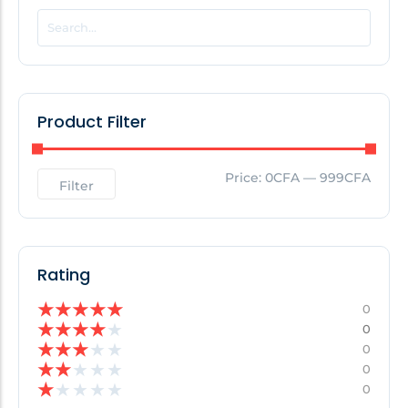
POPULAR THIS WEEK
No Posts Found!
Product Filter
EDITOR'S PICK
Price:
0CFA
—
999CFA
Filter
No Posts Found!
Rating
★
★
★
★
★
0
★
★
★
★
★
0
★
★
★
★
★
0
★
★
★
★
★
0
★
★
★
★
★
0