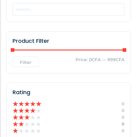
POPULAR THIS WEEK
No Posts Found!
Product Filter
EDITOR'S PICK
Price:
0CFA
—
999CFA
Filter
No Posts Found!
Rating
★
★
★
★
★
0
★
★
★
★
★
0
★
★
★
★
★
0
★
★
★
★
★
0
★
★
★
★
★
0