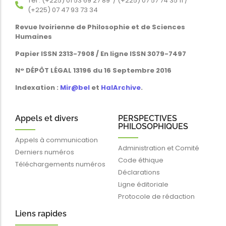
Tél : (+225) 01 53 69 27 89 / (+225) 07 57 74 35 11 /
(+225) 07 47 93 73 34
Revue Ivoirienne de Philosophie et de Sciences
Humaines
Papier ISSN 2313-7908 / En ligne ISSN 3079-7497
N° DÉPÔT LÉGAL 13196 du 16 Septembre 2016
Indexation :
Mir@bel
et
HalArchive
.
Appels et divers
PERSPECTIVES
PHILOSOPHIQUES
Appels à communication
Administration et Comité
Derniers numéros
Code éthique
Téléchargements numéros
Déclarations
Ligne éditoriale
Protocole de rédaction
Liens rapides